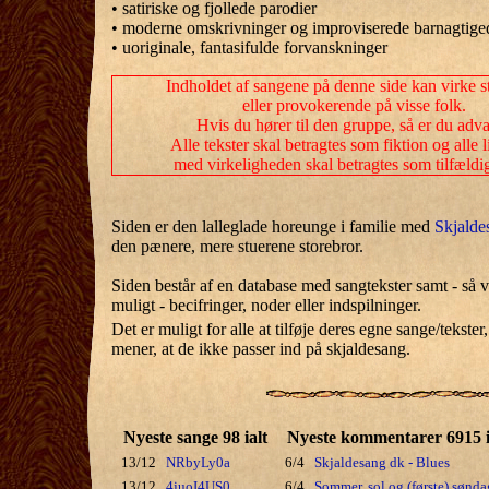
• satiriske og fjollede parodier
• moderne omskrivninger og improviserede barnagtige
• uoriginale, fantasifulde forvanskninger
Indholdet af sangene på denne side kan virke 
eller provokerende på visse folk.
Hvis du hører til den gruppe, så er du adva
Alle tekster skal betragtes som fiktion og alle 
med virkeligheden skal betragtes som tilfældi
Siden er den lalleglade horeunge i familie med
Skjalde
den pænere, mere stuerene storebror.
Siden består af en database med sangtekster samt - så vi
muligt - becifringer, noder eller indspilninger.
Det er muligt for alle at tilføje deres egne sange/tekste
mener, at de ikke passer ind på skjaldesang.
Nyeste sange 98 ialt
Nyeste kommentarer 6915 i
13/12
NRbyLy0a
6/4
Skjaldesang dk - Blues
13/12
4juoI4US0
6/4
Sommer, sol og (første) sønda