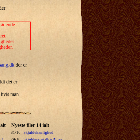
der
stødende
ret.
ligheder
gheder.
sang.dk
der er
dt det er
r, hvis man
alt
Nyeste filer 14 ialt
31/10
Skjaldekærlighed
g!
29/10
Skjaldesang dk - Blues