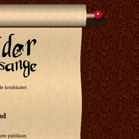
dde kendskabet
nd
sarte publikum