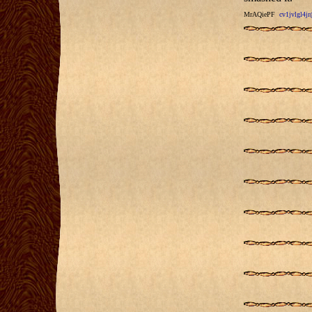
MrAQiePF
cv1jvlgl4j