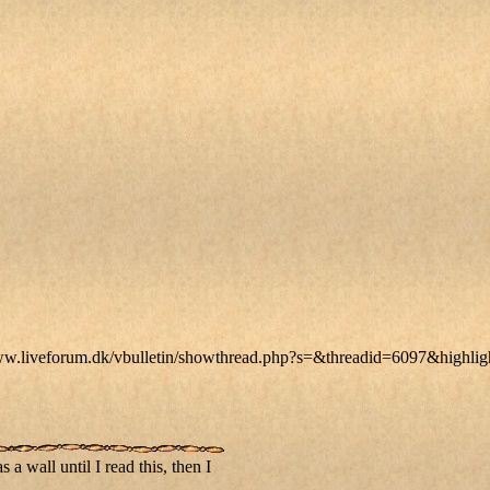
//www.liveforum.dk/vbulletin/showthread.php?s=&threadid=6097&highli
a wall until I read this, then I