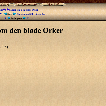
nge
S
Sangen om den bløde Orker
6Yc
Sang
Sangen om Silbertingården
R
Forbogstav
T
om den bløde Orker
 Fifi)