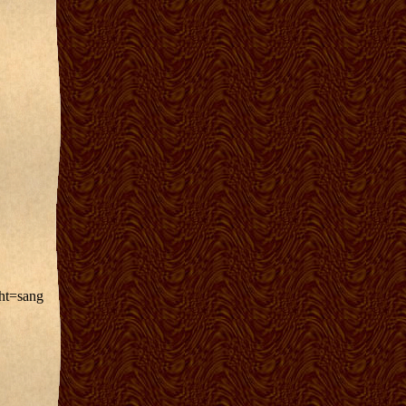
ght=sang