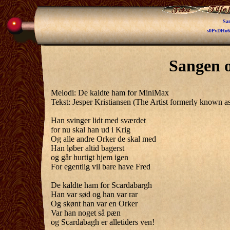
Sa
s0PvDHo
Sangen 
Melodi: De kaldte ham for MiniMax
Tekst: Jesper Kristiansen (The Artist formerly known as
Han svinger lidt med sværdet
for nu skal han ud i Krig
Og alle andre Orker de skal med
Han løber altid bagerst
og går hurtigt hjem igen
For egentlig vil bare have Fred
De kaldte ham for Scardabargh
Han var sød og han var rar
Og skønt han var en Orker
Var han noget så pæn
og Scardabagh er alletiders ven!