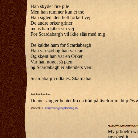
Han skyder fire pile
Men han rammer kun et træ
Han sigted' den helt forkert vej
De andre orker griner
mens han løber sin vej
For Scardabargh vil ikke slås med mig
De kaldte ham for Scardabargh
Han var sød og han var rar
Og skønt han var en Orker
Var han noget så pæn
og Scardabagh er alletiders ven!
Scardabargh udtales: Skardabar
********
Denne sang er hentet fra en tråd på liveforum: http:
Munchkin
munchkin@skjaldesang.dk
My prboelm was 
smashed it.