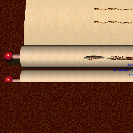
San
ayPIb0lYoxF
A