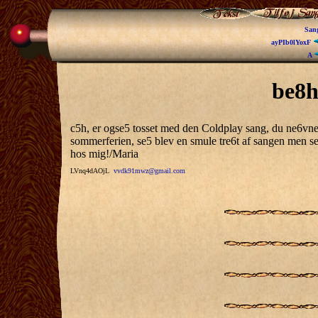
San
ayPIb0lYoxF
A
be8
c5h, er ogse5 tosset med den Coldplay sang, du ne6vner
sommerferien, se5 blev en smule tre6t af sangen men s
hos mig!/Maria
LVnq4dAOjL
vvdk91mwz@gmail.com